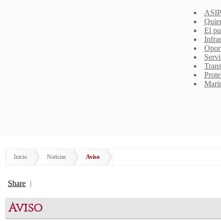
ASIP
Quie
El pu
Infra
Opor
Servi
Trans
Prote
Mari
Inicio
Noticias
Aviso
Share
|
Aviso