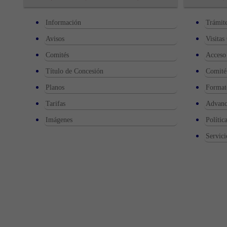
Información
Trámite
Avisos
Visitas
Comités
Acceso 
Título de Concesión
Comité
Planos
Format
Tarifas
Advance
Imágenes
Polític
Servici