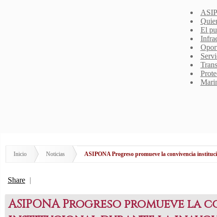
ASIP
Quie
El pu
Infra
Opor
Servi
Trans
Prote
Mari
Inicio
Noticias
ASIPONA Progreso promueve la convivencia instituci
Share
|
ASIPONA Progreso promueve la c