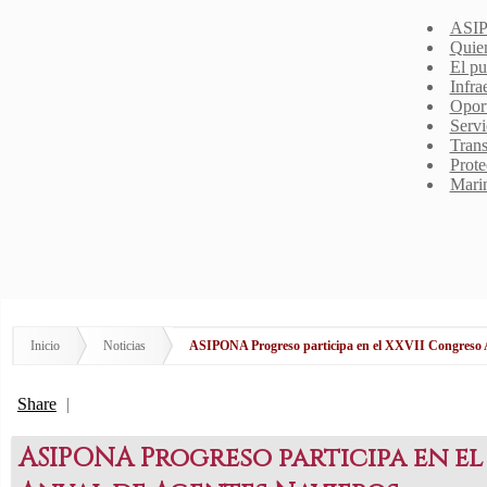
ASIP
Quie
El pu
Infra
Opor
Servi
Trans
Prote
Mari
Inicio
Noticias
ASIPONA Progreso participa en el XXVII Congreso A
Share
|
ASIPONA Progreso participa en e