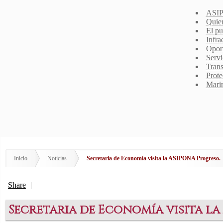
ASIP
Quie
El pu
Infra
Opor
Servi
Trans
Prote
Mari
Inicio
Noticias
Secretaria de Economía visita la ASIPONA Progreso.
Share
|
Secretaria de Economía visita la