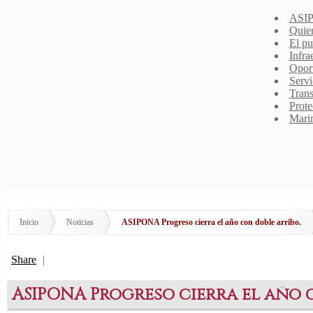
ASIP
Quie
El pu
Infra
Opor
Servi
Trans
Prote
Mari
Inicio
Noticias
ASIPONA Progreso cierra el año con doble arribo.
Share
|
ASIPONA Progreso cierra el año 