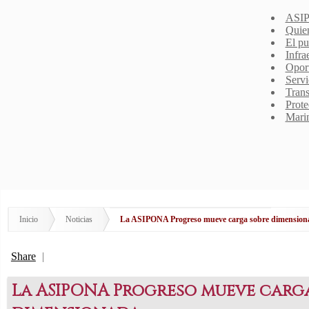
ASIP
Quie
El pu
Infra
Opor
Servi
Trans
Prote
Mari
Inicio
Noticias
La ASIPONA Progreso mueve carga sobre dimension
Share
|
La ASIPONA Progreso mueve carg