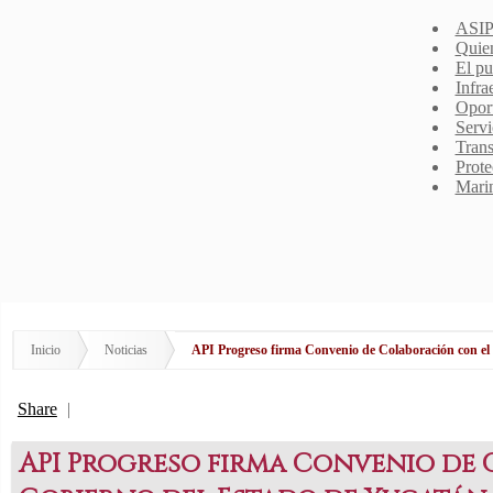
ASIP
Quie
El pu
Infra
Opor
Servi
Trans
Prote
Mari
Inicio
Noticias
API Progreso firma Convenio de Colaboración con el
Share
|
API Progreso firma Convenio de