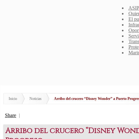
ASIP
Quie
El pu
Infra
Opor
Servi
Trans
Prote
Mari
Inicio
Noticias
Arribo del crucero “Disney Wonder” a Puerto Progre
Share
|
Arribo del crucero “Disney Wond