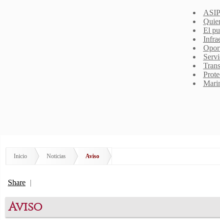
ASIP
Quie
El pu
Infra
Opor
Servi
Trans
Prote
Mari
Inicio
Noticias
Aviso
Share
|
Aviso