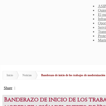
ASIP
Quie
El pu
Infra
Opor
Servi
Trans
Prote
Mari
Inicio
Noticias
Banderazo de inicio de los trabajos de modernización
Share
|
Banderazo de inicio de los traba