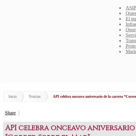
ASIP
Quie
El pu
Infra
Opor
Servi
Trans
Prote
Mari
Inicio
Noticias
API celebra onceavo aniversario de la carrera “Corre
Share
|
API celebra onceavo aniversario