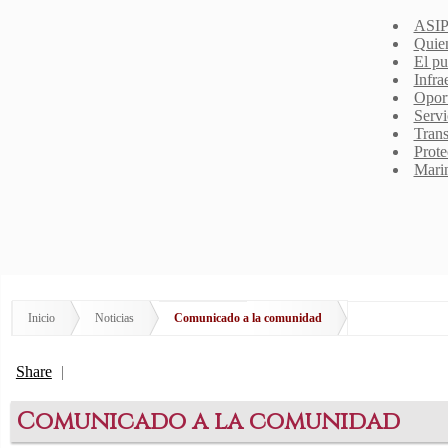
ASIP
Quie
El pu
Infra
Opor
Servi
Trans
Prote
Mari
Inicio
Noticias
Comunicado a la comunidad
Share
|
Comunicado a la comunidad