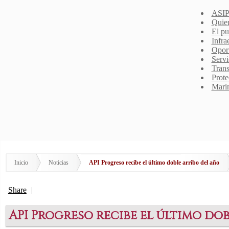
ASIP
Quie
El pu
Infra
Opor
Servi
Trans
Prote
Mari
Inicio
Noticias
API Progreso recibe el último doble arribo del año
Share
|
API Progreso recibe el último do