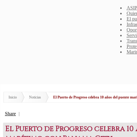
ASIP
Quie
El pu
Infra
Opor
Servi
Trans
Prote
Mari
Inicio
Noticias
El Puerto de Progreso celebra 10 años del puente ma
Share
|
El Puerto de Progreso celebra 10