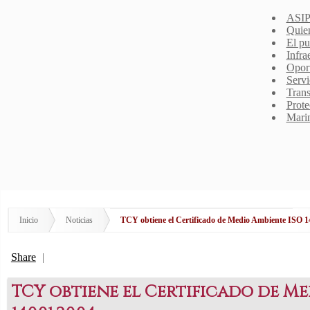
ASIP
Quie
El pu
Infra
Opor
Servi
Trans
Prote
Mari
Inicio
Noticias
TCY obtiene el Certificado de Medio Ambiente ISO 
Share
|
TCY obtiene el Certificado de Me